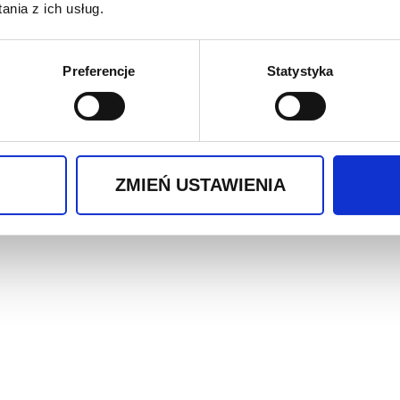
nia z ich usług.
nia?
Preferencje
Statystyka
t prosimy podać wysokość od ziemi do dołu par
ZMIEŃ USTAWIENIA